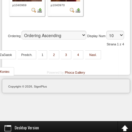
p1040969
p1040970
Ordering
Display Num
Strana 1 z 4
Začiatok
Predch.
1
2
3
4
Nasl.
Koniec
Powered by
Phoca Gallery
Copyright © 2026, SigetPlus
Desktop Version