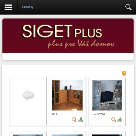
Administrácia
Obývačky
011
dsc00262