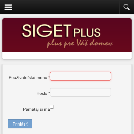
Administrácia
Používateľské meno
*
Heslo
*
Pamätaj si ma
Prihlásiť